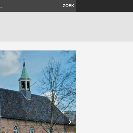
ZOEK
›