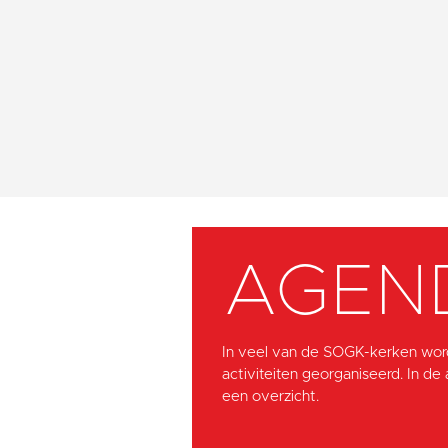
AGEN
In veel van de SOGK-kerken wor
activiteiten georganiseerd. In de
een overzicht.