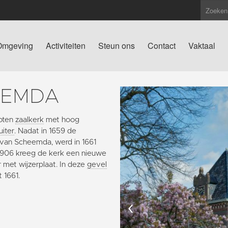
Omgeving
Activiteiten
Steun ons
Contact
Vaktaal
EEMDA
loten
zaalkerk
met hoog
uiter
. Nadat in 1659 de
 van Scheemda, werd in 1661
906 kreeg de kerk een nieuwe
 met wijzerplaat. In deze
gevel
 1661.
‹