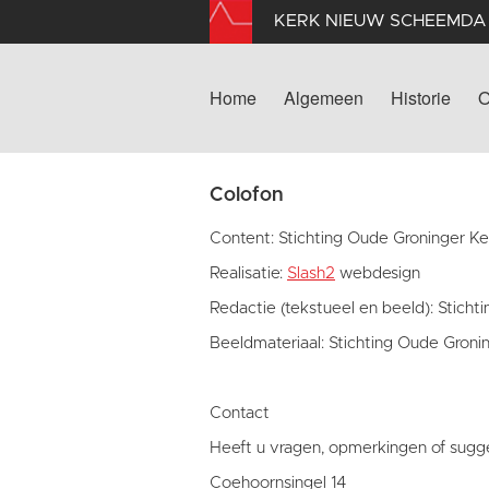
KERK NIEUW SCHEEMDA
Home
Algemeen
Historie
O
Colofon
Content: Stichting Oude Groninger K
Realisatie:
Slash2
webdesign
Redactie (tekstueel en beeld): Stich
Beeldmateriaal: Stichting Oude Groni
Contact
Heeft u vragen, opmerkingen of sugge
Coehoornsingel 14