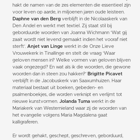
hakt de namen van de zes elementen die essentieel zijn
voor leven op aarde, in miljoenen jaren oude leisteen.
Daphne van den Berg
verblijft in de Nicolaaskerk van
Den Andel en werkt met textiel. Zij staat stil bij
geborduurde woorden van Joanna Wichmann ‘Wat gij
zaait wordt niet levend gemaakt indien het vooraf niet
sterft’.
Anjet van Linge
werkt in de Onze Lieve
Vrouwekerk in Tinallinge en stelt de vraag ‘Waar
geloven mensen in? Welke vormen van geloven blijven
vaak ongezegd? En wat als ik die woorden, die gewone
woorden dan in steen zou hakken?’
Brigitte Picavet
verblijft in de Jacobuskerk van Saaxumhuizen. Haar
materiaal bestaat uit boeken, gebeden- en
psalmenboekjes, die worden verknipt en verlijmt tot
nieuwe kunstvormen.
Jolanda Tuma
werkt in de
Mariakerk van Westernieland waar zij de woorden van
het evangelie volgens Maria Magdalena gaat
kalligraferen.
Er wordt gehakt, geschept, geschreven, geborduurd,