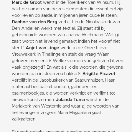
Marc de Groot
werkt in de Torenkerk van Winsum. Hij
hakt de namen van de zes elementen die essentieel zijn
voor leven op aarde, in miljoenen jaren oude leisteen.
Daphne van den Berg
verblijft in de Nicolaaskerk van
Den Andel en werkt met textiel. Zij staat stil bij
geborduurde woorden van Joanna Wichmann ‘Wat gij
zaait wordt niet levend gemaakt indien het vooraf niet
sterft’.
Anjet van Linge
werkt in de Onze Lieve
Vrouwekerk in Tinallinge en stelt de vraag ‘Waar
geloven mensen in? Welke vormen van geloven blijven
vaak ongezegd? En wat als ik die woorden, die gewone
woorden dan in steen zou hakken?’
Brigitte Picavet
verblijft in de Jacobuskerk van Saaxumhuizen. Haar
materiaal bestaat uit boeken, gebeden- en
psalmenboekjes, die worden verknipt en verlijmt tot
nieuwe kunstvormen.
Jolanda Tuma
werkt in de
Mariakerk van Westernieland waar zij de woorden van
het evangelie volgens Maria Magdalena gaat
kalligraferen.