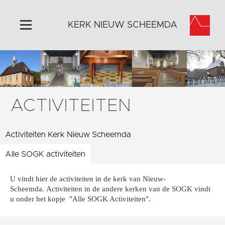
KERK NIEUW SCHEEMDA
Home
Algemeen
Historie
ACTIVITEITEN
Omgeving
Activiteiten
Activiteiten Kerk Nieuw Scheemda
Steun ons
Alle SOGK activiteiten
Contact
Vaktaal
U vindt hier de activiteiten in de kerk van Nieuw-
Scheemda. Activiteiten in de andere kerken van de SOGK vindt
u onder het kopje "Alle SOGK Activiteiten".