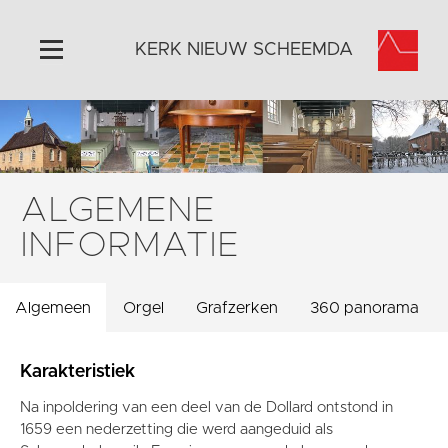
KERK NIEUW SCHEEMDA
Home
Algemeen
Historie
ALGEMENE
Omgeving
INFORMATIE
Activiteiten
Steun ons
Algemeen
Orgel
Grafzerken
360 panorama
Contact
Vaktaal
Karakteristiek
Na inpoldering van een deel van de Dollard ontstond in
1659 een nederzetting die werd aangeduid als