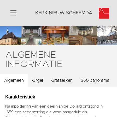
KERK NIEUW SCHEEMDA
Home
Algemeen
Historie
ALGEMENE
Omgeving
INFORMATIE
Activiteiten
Steun ons
Algemeen
Orgel
Grafzerken
360 panorama
Contact
Vaktaal
Karakteristiek
Na inpoldering van een deel van de Dollard ontstond in
1659 een nederzetting die werd aangeduid als