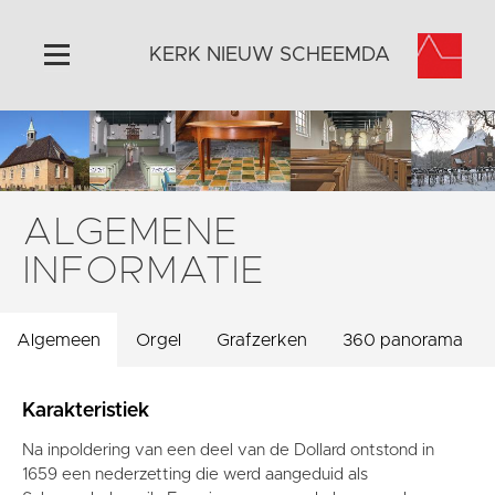
KERK NIEUW SCHEEMDA
Home
Algemeen
Historie
ALGEMENE
Omgeving
INFORMATIE
Activiteiten
Steun ons
Algemeen
Orgel
Grafzerken
360 panorama
Contact
Vaktaal
Karakteristiek
Na inpoldering van een deel van de Dollard ontstond in
1659 een nederzetting die werd aangeduid als